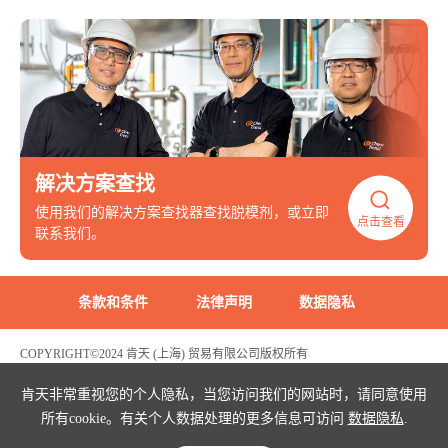
解决方案查找
使用我们的解决方案查找器查找脱模剂，或立即
点击查看
联系我们。
条款和条件
法律声明
数据隐私
COPYRIGHT©2024 肯天 (上海) 贸易有限公司版权所有
沪ICP备2022003969号
危险化学品生产经营许可证编号：沪(浦)应急管危经许[2021]200596(FY)
肯天非常重视您的个人隐私，当您访问我们的网站时，请同意使用
所有cookie。有关个人数据处理的更多信息可访问
数据隐私
.