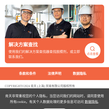
解决方案查找
使用我们的解决方案查找器查找脱模剂，或立即
点击查看
联系我们。
条款和条件
法律声明
数据隐私
COPYRIGHT©2024 肯天 (上海) 贸易有限公司版权所有
沪ICP备2022003969号
危险化学品生产经营许可证编号：沪(浦)应急管危经许[2021]200596(FY)
肯天非常重视您的个人隐私，当您访问我们的网站时，请同意使用
所有cookie。有关个人数据处理的更多信息可访问
数据隐私
.