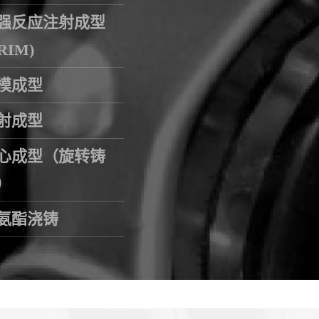
强反应注射成型
RIM)
模成型
射成型
心成型（旋转铸
）
氨酯浇铸