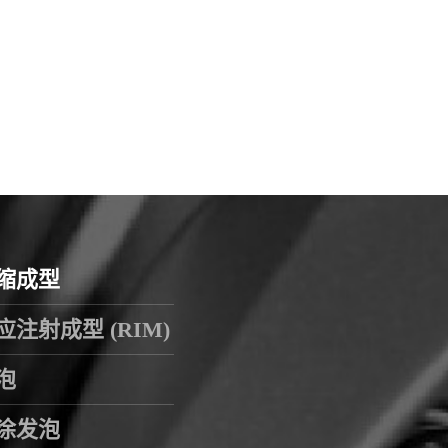
缩成型
应注射成型 (RIM)
泡
涂发泡