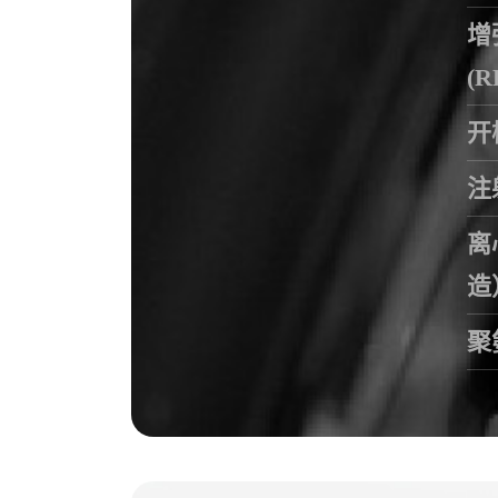
增
(R
开
注
离
造
聚