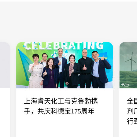
上海肯天化工与克鲁勃携
全
手，共庆科德宝175周年
剂
行