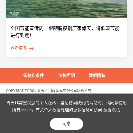
全国节能宣传周｜跟随脱模剂厂家肯天，将低碳节能
进行到底！
查看更多
条款和条件
法律声明
数据隐私
COPYRIGHT©2024 肯天 (上海) 贸易有限公司版权所有
沪ICP备2022003969号
危险化学品生产经营许可证编号：沪(浦)应急管危经许[2021]200596(FY)
肯天非常重视您的个人隐私，当您访问我们的网站时，请同意使用
所有cookie。有关个人数据处理的更多信息可访问
数据隐私
.
同意
首页
解决方案查询
案例
联系我们