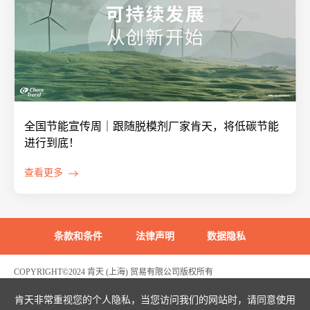
全国节能宣传周｜跟随脱模剂厂家肯天，将低碳节能
进行到底！
查看更多
条款和条件
法律声明
数据隐私
COPYRIGHT©2024 肯天 (上海) 贸易有限公司版权所有
沪ICP备2022003969号
危险化学品生产经营许可证编号：沪(浦)应急管危经许[2021]200596(FY)
肯天非常重视您的个人隐私，当您访问我们的网站时，请同意使用