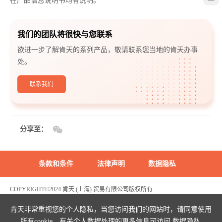
在产品信息说明书均有说明。
我们的团队将很快与您联系
欲进一步了解肯天的系列产品，敬请联系您当地的肯天办事
处。
联系我们
分享至：
条款和条件
法律声明
数据隐私
COPYRIGHT©2024 肯天 (上海) 贸易有限公司版权所有
沪ICP备2022003969号
危险化学品生产经营许可证编号：沪(浦)应急管危经许[2021]200596(FY)
肯天非常重视您的个人隐私，当您访问我们的网站时，请同意使用
所有cookie。有关个人数据处理的更多信息可访问
数据隐私
.