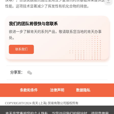
快等），但该类脱模剂通过使用含少量溶剂的水基载体来提供这些
性能。这项技术显著减少了挥发性有机化合物的排放。
我们的团队将很快与您联系
欲进一步了解肯天的系列产品，敬请联系您当地的肯天办事
处。
联系我们
分享至：
条款和条件
法律声明
数据隐私
COPYRIGHT©2024 肯天 (上海) 贸易有限公司版权所有
沪ICP备2022003969号
危险化学品生产经营许可证编号：沪(浦)应急管危经许[2021]200596(FY)
肯天非常重视您的个人隐私，当您访问我们的网站时，请同意使用