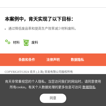
本案例中，肯天实现了以下目标：
通过降低废品率和提高生产效率减少材料废料。
材料
废料
条款和条件
法律声明
数据隐私
COPYRIGHT©2024 肯天 (上海) 贸易有限公司版权所有
沪ICP备2022003969号
危险化学品生产经营许可证编号：沪(浦)应急管危经许[2021]200596(FY)
肯天非常重视您的个人隐私，当您访问我们的网站时，请同意使用
所有cookie。有关个人数据处理的更多信息可访问
数据隐私
.
同意
首页
解决方案查询
案例
联系我们